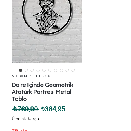
Stok kodu: MHLT-1023-S
Daire İçinde Geometrik
Atatürk Portresi Metal
Tablo
Normal
İndirimli
 ₺769,90 
₺384,95
Fiyat
Fiyat
Ücretsiz Kargo
%50 İndirim