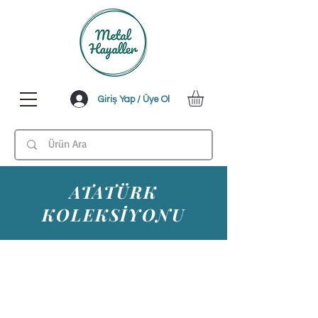
Giriş Yap / Üye Ol
ATATÜRK
KOLEKSİYONU